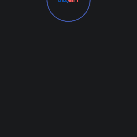
Ea pro tibique comprehensam, sed ea verear
numquam molestie. Nam te omittam
comprehensam.
ffffff75
%
Visual Identity Improved
Ea pro tibique comprehensam, sed ea verear
numquam molestie. Nam te omittam
comprehensam.