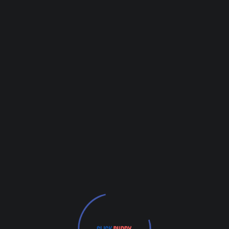
How Amazing We are
You Have to See
Ne summo dictas pertinacia nam. Illum cetero
vocent ei vim, case regione signiferumque
vim te.
ffffff76
%
Brand Identity Solutions